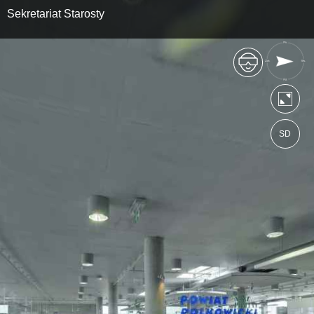
Sekretariat Starosty
SD
https://starostadpl.wkraj.pl
Mapa serwisu