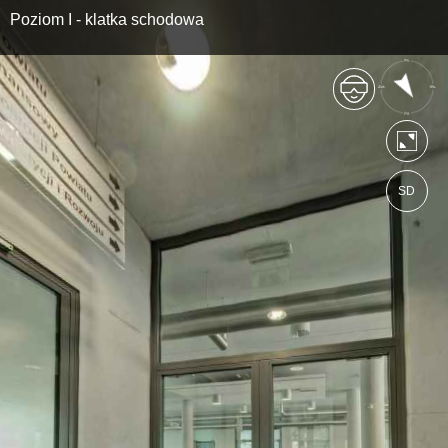
Poziom I - klatka schodowa
SD
https://starostadpl.wkraj.pl
Mapa serwisu