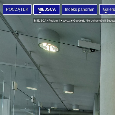
POCZĄTEK
MIEJSCA
Indeks panoram
Galeri
MIEJSCA
Poziom II
Wydział Geodezji, Nieruchomości i Budown