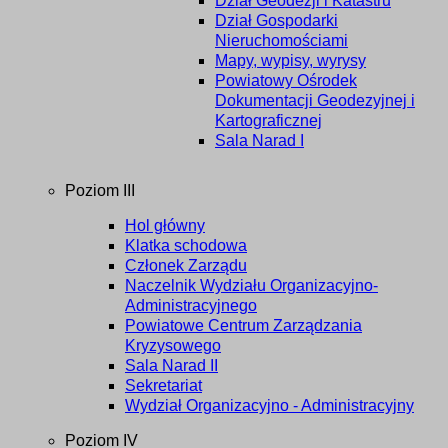
Dział Geodezji i Katastru
Dział Gospodarki
Nieruchomościami
Mapy, wypisy, wyrysy
Powiatowy Ośrodek
Dokumentacji Geodezyjnej i
Kartograficznej
Sala Narad I
Poziom III
Hol główny
Klatka schodowa
Członek Zarządu
Naczelnik Wydziału Organizacyjno-
Administracyjnego
Powiatowe Centrum Zarządzania
Kryzysowego
Sala Narad II
Sekretariat
Wydział Organizacyjno - Administracyjny
Poziom IV