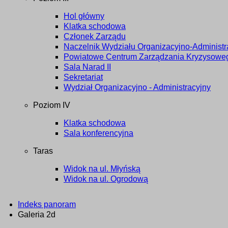
Hol główny
Klatka schodowa
Członek Zarządu
Naczelnik Wydziału Organizacyjno-Administ
Powiatowe Centrum Zarządzania Kryzysowe
Sala Narad II
Sekretariat
Wydział Organizacyjno - Administracyjny
Poziom IV
Klatka schodowa
Sala konferencyjna
Taras
Widok na ul. Młyńską
Widok na ul. Ogrodową
Indeks panoram
Galeria 2d